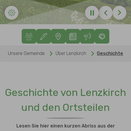
Zurück
Weite
Sie sind hier:
Unsere Gemeinde
Über Lenzkirch
Geschichte
Geschichte von Lenzkirch
und den Ortsteilen
Lesen Sie hier einen kurzen Abriss aus der