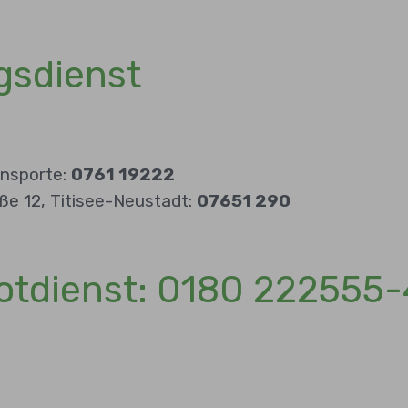
gsdienst
ansporte:
0761 19222
aße 12, Titisee-Neustadt:
07651 290
Notdienst: 0180 222555