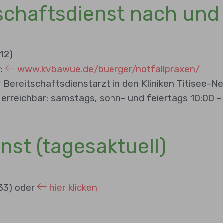
itschaftsdienst nach u
112)
r:
www.kvbawue.de/buerger/notfallpraxen/
r Bereitschaftsdienstarzt in den Kliniken Titisee-N
rreichbar: samstags, sonn- und feiertags 10:00 - 
st (tagesaktuell)
33) oder
hier klicken