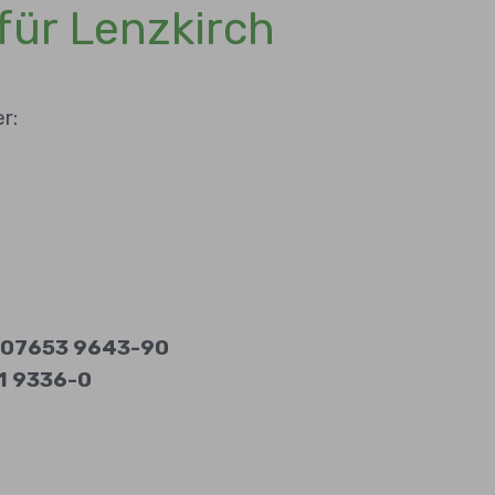
ür Lenzkirch
r:
07653 9643-90
1 9336-0