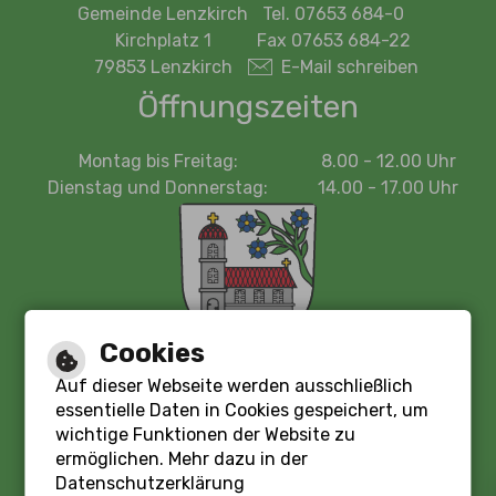
Gemeinde Lenzkirch
Tel. 07653 684-0
Kirchplatz 1
Fax 07653 684-22
79853 Lenzkirch
E-Mail schreiben
Öffnungszeiten
Montag bis Freitag:
8.00 - 12.00 Uhr
Dienstag und Donnerstag:
14.00 - 17.00 Uhr
Cookies
Auf dieser Webseite werden ausschließlich
essentielle Daten in Cookies gespeichert, um
wichtige Funktionen der Website zu
Leichte Sprache
ermöglichen. Mehr dazu in der
Datenschutzerklärung